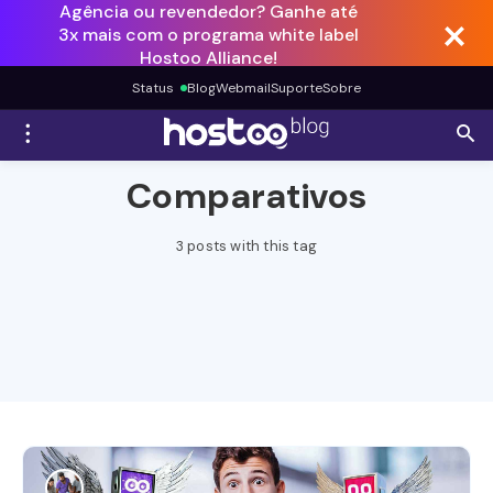
Agência ou revendedor? Ganhe até
3x mais com o programa white label
Hostoo Alliance!
Status
Blog
Webmail
Suporte
Sobre
Comparativos
3 posts with this tag