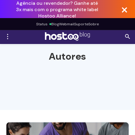
Agência ou revendedor? Ganhe até
3x mais com o programa white label
Hostoo Alliance!
Status
Blog
Webmail
Suporte
Sobre
Autores