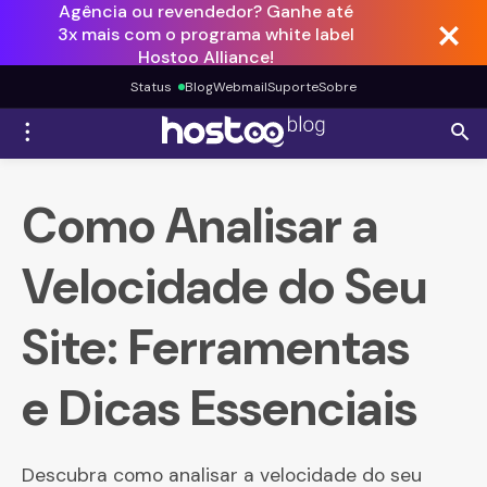
Agência ou revendedor? Ganhe até
3x mais com o programa white label
Hostoo Alliance!
Status
Blog
Webmail
Suporte
Sobre
Como Analisar a
Velocidade do Seu
Site: Ferramentas
e Dicas Essenciais
Descubra como analisar a velocidade do seu