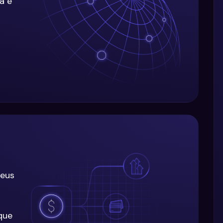
a e
seus
que