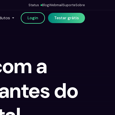
Status
Blog
Webmail
Suporte
Sobre
dutos
Login
Testar grátis
com a
antes do