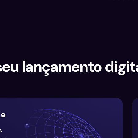
seu lançamento digit
ce
s