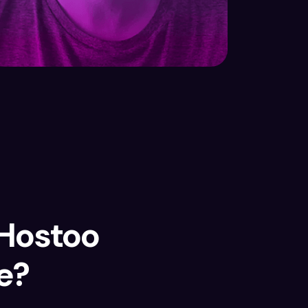
 Hostoo
e?